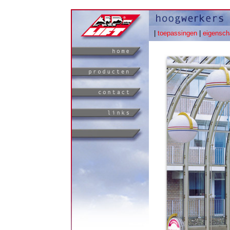
|
toepassingen
|
eigensc